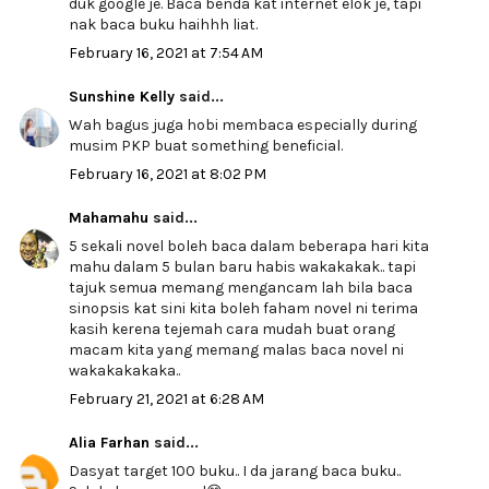
duk google je. Baca benda kat internet elok je, tapi
nak baca buku haihhh liat.
February 16, 2021 at 7:54 AM
Sunshine Kelly
said...
Wah bagus juga hobi membaca especially during
musim PKP buat something beneficial.
February 16, 2021 at 8:02 PM
Mahamahu
said...
5 sekali novel boleh baca dalam beberapa hari kita
mahu dalam 5 bulan baru habis wakakakak.. tapi
tajuk semua memang mengancam lah bila baca
sinopsis kat sini kita boleh faham novel ni terima
kasih kerena tejemah cara mudah buat orang
macam kita yang memang malas baca novel ni
wakakakakaka..
February 21, 2021 at 6:28 AM
Alia Farhan
said...
Dasyat target 100 buku.. I da jarang baca buku..