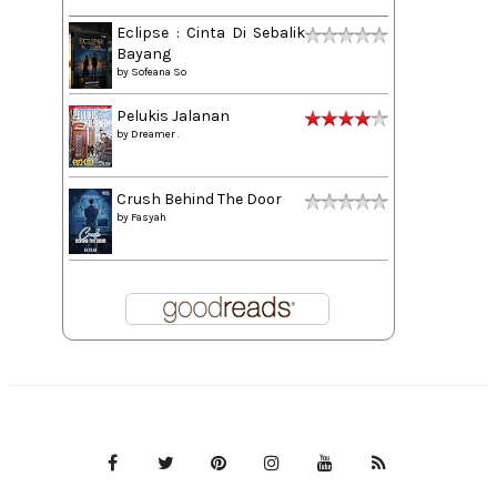
Eclipse : Cinta Di Sebalik
Bayang
by
Sofeana So
Pelukis Jalanan
by
Dreamer .
Crush Behind The Door
by
Fasyah