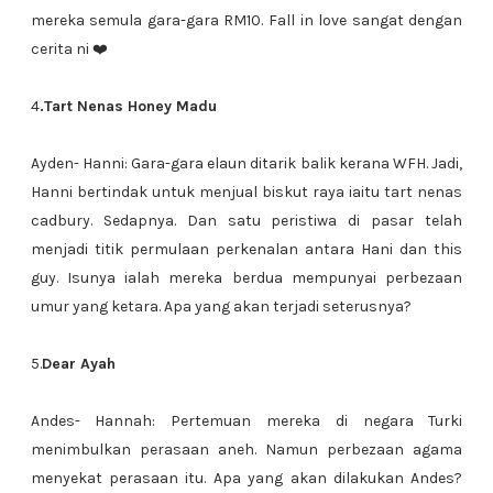
mereka semula gara-gara RM10. Fall in love sangat dengan
cerita ni ❤️
4
.Tart Nenas Honey Madu
Ayden- Hanni: Gara-gara elaun ditarik balik kerana WFH. Jadi,
Hanni bertindak untuk menjual biskut raya iaitu tart nenas
cadbury. Sedapnya. Dan satu peristiwa di pasar telah
menjadi titik permulaan perkenalan antara Hani dan this
guy. Isunya ialah mereka berdua mempunyai perbezaan
umur yang ketara. Apa yang akan terjadi seterusnya?
5.
Dear Ayah
Andes- Hannah: Pertemuan mereka di negara Turki
menimbulkan perasaan aneh. Namun perbezaan agama
menyekat perasaan itu. Apa yang akan dilakukan Andes?