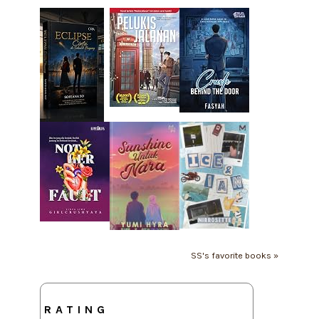
SS's favorite books »
RATING