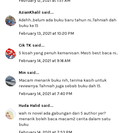
February 12, 2021 at 1:57 AM
AzianKhalil
said...
Adehh...belum ada buku baru tahun ni...Tahniah dah
buku ke 15
February 13, 2021 at 10:20 PM
Cik TK
said...
5 kisah yang penuh kemanisan. Mesti best baca ni...
February 14, 2021 at 9:16 AM
Min
said...
Macam menarik buku nih, terima kasih untuk
reviewnya. Tahniah juga sebab buku dah 15.
February 14, 2021 at 7:40 PM
Huda Halid
said...
wah ni novel ada gabungan dari 5 author yer?
menarik boleh baca macam2 cerita dalam satu
buku
February 14, 2021 at 7:53 PM