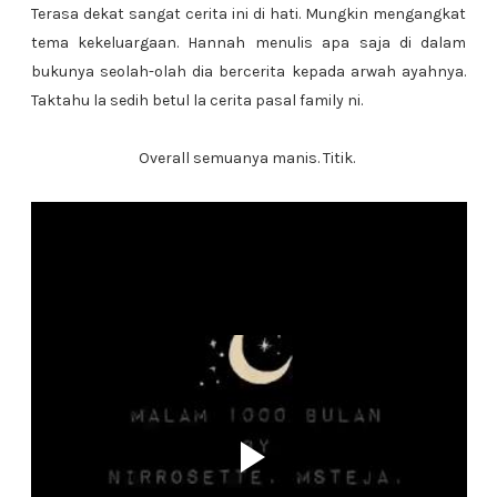
Terasa dekat sangat cerita ini di hati. Mungkin mengangkat
tema kekeluargaan. Hannah menulis apa saja di dalam
bukunya seolah-olah dia bercerita kepada arwah ayahnya.
Taktahu la sedih betul la cerita pasal family ni.
Overall semuanya manis. Titik.