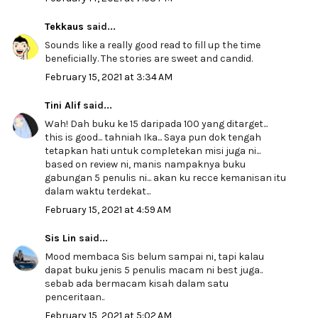
Tekkaus
said...
Sounds like a really good read to fill up the time
beneficially. The stories are sweet and candid.
February 15, 2021 at 3:34 AM
Tini Alif
said...
Wah! Dah buku ke 15 daripada 100 yang ditarget...
this is good... tahniah Ika... Saya pun dok tengah
tetapkan hati untuk completekan misi juga ni...
based on review ni, manis nampaknya buku
gabungan 5 penulis ni... akan ku recce kemanisan itu
dalam waktu terdekat...
February 15, 2021 at 4:59 AM
Sis Lin
said...
Mood membaca Sis belum sampai ni, tapi kalau
dapat buku jenis 5 penulis macam ni best juga..
sebab ada bermacam kisah dalam satu
penceritaan..
February 15, 2021 at 5:02 AM