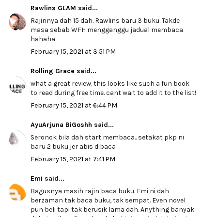
Rawlins GLAM
said...
Rajinnya dah 15 dah. Rawlins baru 3 buku. Takde
masa sebab WFH mengganggu jadual membaca
hahaha
February 15, 2021 at 3:51 PM
Rolling Grace
said...
what a great review. this looks like such a fun book
to read during free time. cant wait to add it to the list!
February 15, 2021 at 6:44 PM
AyuArjuna BiGoshh
said...
Seronok bila dah start membaca.. setakat pkp ni
baru 2 buku jer abis dibaca
February 15, 2021 at 7:41 PM
Emi
said...
Bagusnya masih rajin baca buku. Emi ni dah
berzaman tak baca buku, tak sempat. Even novel
pun beli tapi tak berusik lama dah. Anything banyak