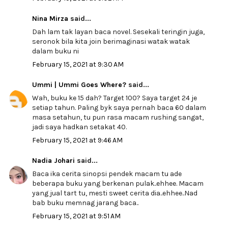
Nina Mirza
said...
Dah lam tak layan baca novel. Sesekali teringin juga,
seronok bila kita join berimaginasi watak watak
dalam buku ni
February 15, 2021 at 9:30 AM
Ummi | Ummi Goes Where?
said...
Wah, buku ke 15 dah? Target 100? Saya target 24 je
setiap tahun. Paling byk saya pernah baca 60 dalam
masa setahun, tu pun rasa macam rushing sangat,
jadi saya hadkan setakat 40.
February 15, 2021 at 9:46 AM
Nadia Johari
said...
Baca ika cerita sinopsi pendek macam tu ade
beberapa buku yang berkenan pulak..ehhee. Macam
yang jual tart tu, mesti sweet cerita dia..ehhee..Nad
bab buku memnag jarang baca..
February 15, 2021 at 9:51 AM