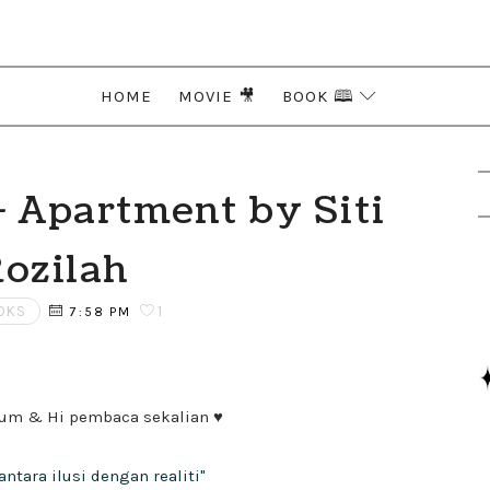
HOME
MOVIE 🎥
BOOK 🕮
 Apartment by Siti
ozilah
OKS
1
7:58 PM
um & Hi pembaca sekalian ♥
 antara ilusi dengan realiti"