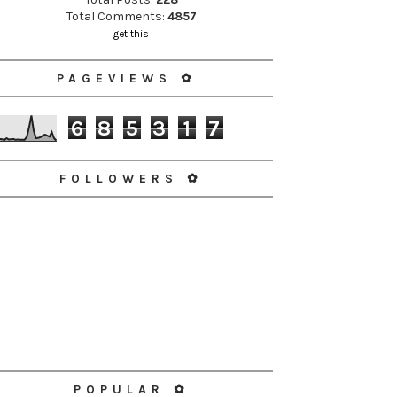
Total Comments:
4857
get this
PAGEVIEWS ✿
6
8
5
3
1
7
FOLLOWERS ✿
POPULAR ✿