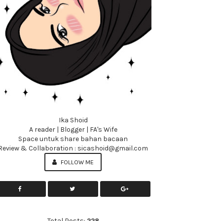
Ika Shoid
A reader | Blogger | FA's Wife
Space untuk share bahan bacaan
Review & Collaboration : sicashoid@gmail.com
FOLLOW ME
Total Posts:
228